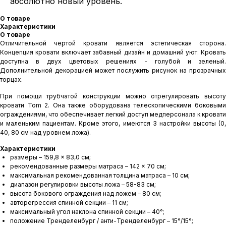
абсолютно новый уровень.
О товаре
Характеристики
О товаре
Отличительной чертой кровати является эстетическая сторона.
Концепция кровати включает забавный дизайн и домашний уют. Кровать
доступна в двух цветовых решениях - голубой и зеленый.
Дополнительной декорацией может послужить рисунок на прозрачных
торцах.
При помощи трубчатой конструкции можно отрегулировать высоту
кровати Tom 2. Она также оборудована телескопическими боковыми
ограждениями, что обеспечивает легкий доступ медперсонала к кровати
и маленьким пациентам. Кроме этого, имеются 3 настройки высоты (0,
40, 80 см над уровнем ложа).
Характеристики
размеры – 159,8 × 83,0 см;
рекомендованные размеры матраса – 142 × 70 см;
максимальная рекомендованная толщина матраса – 10 см;
диапазон регулировки высоты ложа – 58-83 см;
высота бокового ограждения над ложем – 80 см;
авторегрессия спинной секции – 11 см;
максимальный угол наклона спинной секции – 40°;
положение Тренделенбург / анти-Тренделенбург – 15°/15°;