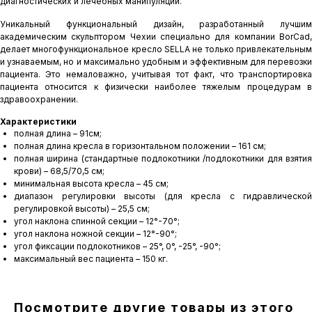
диагностических и лечебных манипуляций.
Уникальный функциональный дизайн, разработанный лучшим
академическим скульптором Чехии специально для компании BorCad,
делает многофункциональное кресло SELLA не только привлекательным
и узнаваемым, но и максимально удобным и эффективным для перевозки
пациента. Это немаловажно, учитывая тот факт, что транспортировка
пациента относится к физически наиболее тяжелым процедурам в
здравоохранении.
Характеристики
полная длина – 91см;
полная длина кресла в горизонтальном положении – 161 см;
полная ширина (стандартные подлокотники /подлокотники для взятия
крови) – 68,5/70,5 см;
минимальная высота кресла – 45 см;
диапазон регулировки высоты (для кресла с гидравлической
регулировкой высоты) – 25,5 см;
угол наклона спинной секции – 12°-70°;
угол наклона ножной секции – 12°-90°;
угол фиксации подлокотников – 25°, 0°, -25°, -90°;
максимальный вес пациента – 150 кг.
Посмотрите другие товары из этого