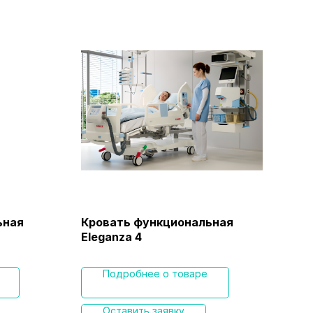
ьная
Кровать функциональная
Тум
Eleganza 4
Ele
Подробнее о товаре
Оставить заявку