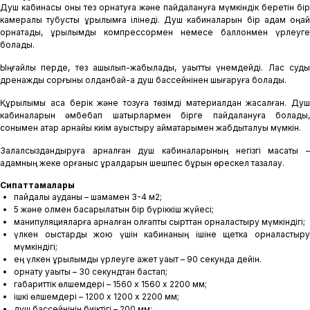
Душ кабинасы оны тез орнатуға және пайдалануға мүмкіндік беретін бір
камералы тубусты құрылымға ілінеді. Душ кабиналарын бір адам оңай
орнатады, құрылымды компрессормен немесе баллонмен үрлеуге
болады.
Ыңғайлы перде, тез ашылып-жабылады, уақытты үнемдейді. Лас суды
дренаждық сорғыны қолданбай-ақ душ бассейнінен шығаруға болады.
Құрылымы аса берік және тозуға төзімді материалдан жасалған. Душ
кабиналарын әмбебап шатырлармен бірге пайдалануға болады,
сонымен қатар арнайы киім ауыстыру аймақтарымен жабдықталуы мүмкін.
Залалсыздандыруға арналған душ кабиналарының негізгі мақсаты –
адамның жеке қорғаныс құралдарын шешпес бұрын өрескел тазалау.
Сипаттамалары
пайдалы ауданы – шамамен 3-4 м2;
5 және қолмен басқарылатын бір бүріккіш жүйесі;
манипуляцияларға арналған қолғапты сырттан орналастыру мүмкіндігі;
үлкен қоқыстарды жою үшін кабинаның ішіне щетка орналастыру
мүмкіндігі;
ең үлкен құрылымды үрлеуге қажет уақыт – 90 секундқа дейін.
орнату уақыты – 30 секундтан бастап;
габариттік өлшемдері – 1560 х 1560 х 2200 мм;
ішкі өлшемдері – 1200 х 1200 х 2200 мм;
душ бассейнінің биіктігі – 200 мм;