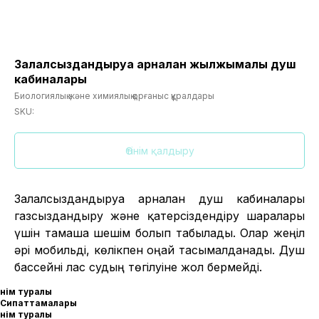
Залалсыздандыруға арналған жылжымалы душ
кабиналары
Биологиялық және химиялық қорғаныс құралдары
SKU:
Өтінім қалдыру
Залалсыздандыруға арналған душ кабиналары
газсыздандыру және қатерсіздендіру шаралары
үшін тамаша шешім болып табылады. Олар жеңіл
әрі мобильді, көлікпен оңай тасымалданады. Душ
бассейні лас судың төгілуіне жол бермейді.
Өнім туралы
Сипаттамалары
Өнім туралы