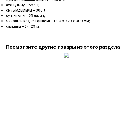
ауа тұтыну – 682 л;
сыйымдылығы – 300 л;
су шығыны – 25 л/мин;
жиналған кездегі өлшемі – 1100 x 720 х 300 мм;
салмағы – 24-29 кг.
Посмотрите другие товары из этого раздела