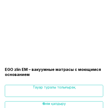
EGO zlin EM – вакуумные матрасы с моющимся
М
основанием
об
Тауар туралы толығырақ
Өтінім қалдыру