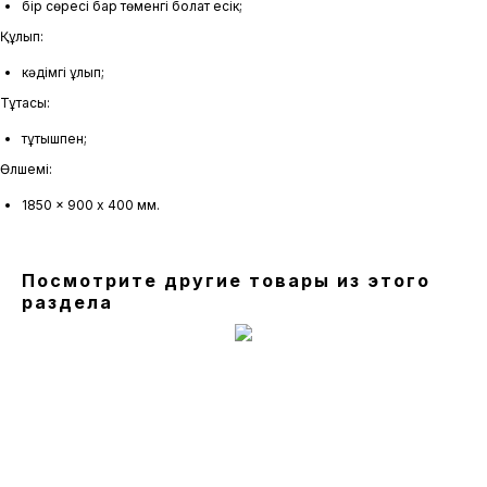
бір сөресі бар төменгі болат есік;
Құлып:
кәдімгі құлып;
Тұтқасы:
тұтқышпен;
Өлшемі:
1850 x 900 х 400 мм.
Посмотрите другие товары из этого
раздела