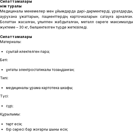
Сипаттамалары
Өнім туралы
Медициналық мекемелер мен ұйымдарда дәрі-дәрмектерді, құралдарды,
аурухана құжаттарын, пациенттердің карточкаларын сақтауға арналған.
Болаттан жасалған, құлыппен жабдықталған, металл сөреге максималды
жүктеме – 30 кг, бөлшектелген түрде жеткізіледі.
Сипаттамалары
Материалы:
суықтай илектелген парақ;
Беті:
ұнтақты электростатикалық тозаңданған;
Типі:
медициналық құрама картотека шкафы;
Түсі:
сұр;
Құрылымы:
төрт есік;
бір сөресі бар жоғарғы шыны есік;