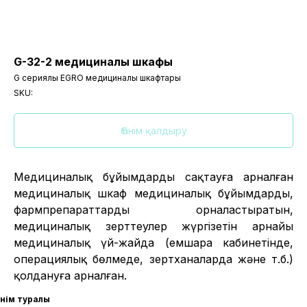
G-32-2 медициналық шкафы
G сериялы EGRO медициналық шкафтары
SKU:
Өтінім қалдыру
Медициналық бұйымдарды сақтауға арналған
медициналық шкаф медициналық бұйымдарды,
фармпрепараттарды орналастыратын,
медициналық зерттеулер жүргізетін арнайы
медициналық үй-жайда (емшара кабинетінде,
операциялық бөлмеде, зертханаларда және т.б.)
қолдануға арналған.
Өнім туралы