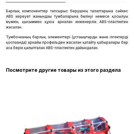
Барлық компоненттер тапсырыс берушінің талаптарына сәйкес
ABS кереует жанындағы тумбаларына бөлінуі немесе қосылуы
мүмкін, қысыммен құюға арналған инженерлік ABS-пластиктен
жасалған.
Тумбочканың барлық элементтері (ұстағыштарды және ілгектерді
қоспағанда) арнайы профильден жасалған қатайту қабырғалары бар
аса берік қалыпталған ABS-пластиктен дайындалған.
Посмотрите другие товары из этого раздела