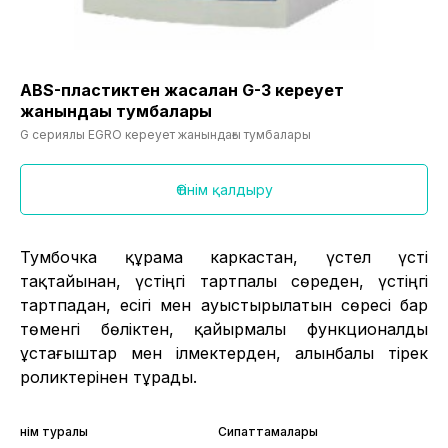
ABS-пластиктен жасалған G-3 кереует
жанындағы тумбалары
G сериялы EGRO кереует жанындағы тумбалары
Өтінім қалдыру
Тумбочка құрама каркастан, үстел үсті
тақтайынан, үстіңгі тартпалы сөреден, үстіңгі
тартпадан, есігі мен ауыстырылатын сөресі бар
төменгі бөліктен, қайырмалы функционалды
ұстағыштар мен ілмектерден, алынбалы тірек
роликтерінен тұрады.
Өнім туралы
Сипаттамалары