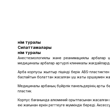
Өнім туралы
Сипаттамалары
Өнім туралы
Анестезиологиялық және реанимациялық арбалар 
медициналық арбалар әртүрлі клиникалық жағдайларда
Арба корпусы жылтыр пішінді берік ABS-пластиктен
баспайтын болаттан жасалған үш жақты қоршаумен жа
Медициналық арбаның бүйірлік панельдерінің артқы б
пластик.
Корпус бағанында алюминий қорытпасынан жасалған к
екі жағынан еркін реттеуге мүмкіндік береді. Аксесс