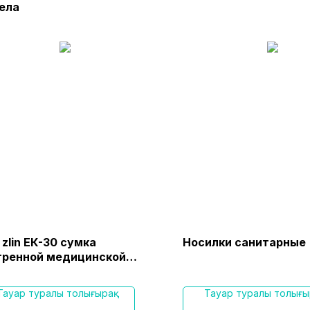
ела
zlin ЕК-30 сумка
Носилки санитарные
тренной медицинской
ощи
Тауар туралы толығырақ
Тауар туралы толығы