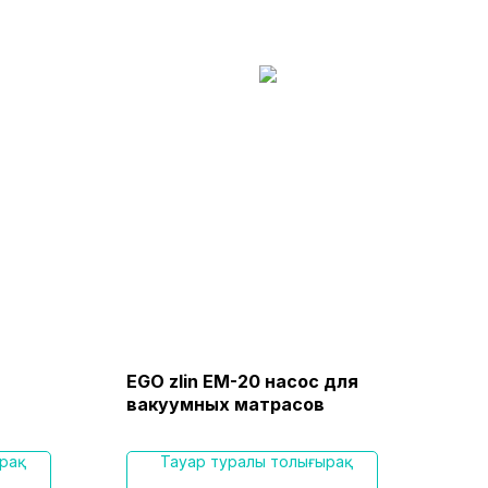
EGO zlin EM-20 насос для
Защ
вакуумных матрасов
про
ком
spol
рақ
Тауар туралы толығырақ