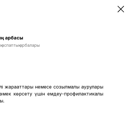
ың арбасы
 аспаптық арбалары
лі жарақаттары немесе созылмалы аурулары
көмек көрсету үшін емдеу-профилактикалық
ы.