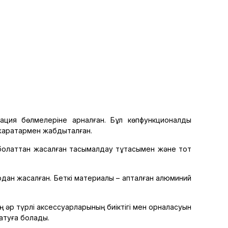
ация бөлмелеріне арналған. Бұл көпфункционалды
жарақтармен жабдықталған.
 болаттан жасалған тасымалдау тұтқасымен және тот
рдан жасалған. Беткі материалы – қапталған алюминий
 әр түрлі аксессуарларының биіктігі мен орналасуын
натуға болады.