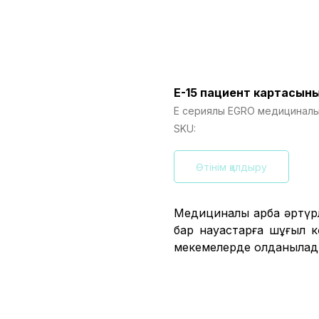
E-15 пациент картасын
Е сериялы EGRO медициналық
SKU:
Өтінім қалдыру
Медициналық арба әртүр
бар науқастарға шұғыл 
мекемелерде қолданылад