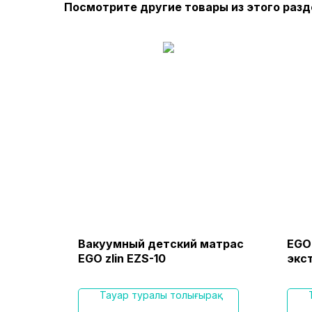
Посмотрите другие товары из этого разд
уумно-
Вакуумный детский матрас
EGO 
 для
EGO zlin EZS-10
экс
дренной
пом
ақ
Тауар туралы толығырақ