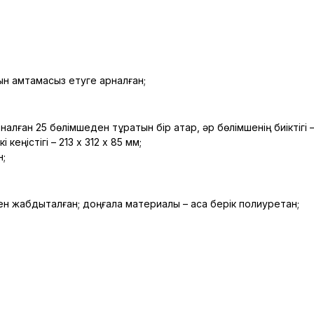
н қамтамасыз етуге арналған;
алған 25 бөлімшеден тұратын бір қатар, әр бөлімшенің биіктігі –
кеңістігі – 213 х 312 х 85 мм;
н;
н жабдықталған; доңғалақ материалы – аса берік полиуретан;