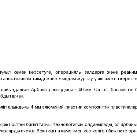
шұғыл көмек көрсетуге, операциялық залдарға және реаним
 анестезияны тиімді және жылдам жүргізу үшін қажетті керек-
 дайындалған. Арбаның қалыңдығы – 40 мм. Ол тот баспайтын
бдықталған.
өлігі қалыңдығы 4 мм алюминий-пластик композиттік пластинала
іріктірілген бағыттағыш технологиясы қолданылады, ол арбаның
уарларды икемді бекіткіштің көмегімен кез-келген биіктікте ор