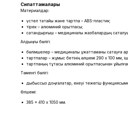
Сипаттамалары
Материалдар:
үстел тақтайы және тартпа – ABS-пластик;
тірек – алюминий қорытпасы;
сақтандырғыш – медициналық жазбалардың сақталуы
Алдыңғы бөлігі:
бөлімшелер – медициналық құжаттаманы сақтауға арн
тартпалар – жұмыс бетінің өлшемі 290 х 100 мм, ішкі 
тартпаның тұтқасы алюминий қорытпасынан құйылға
Төменгі бөлігі:
дыбыссыз доңғалақтар, екеуі тежегіш функциясыме
Өлшемі:
385 x 410 х 1050 мм.