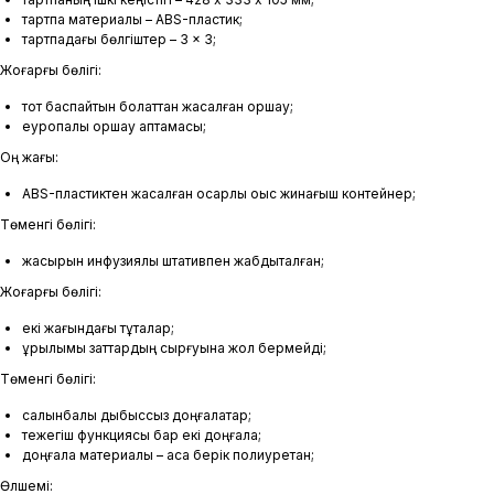
тартпа материалы – ABS-пластик;
тартпадағы бөлгіштер – 3 × 3;
Жоғарғы бөлігі:
тот баспайтын болаттан жасалған қоршау;
еуропалық қоршау қаптамасы;
Оң жағы:
ABS-пластиктен жасалған қосарлы қоқыс жинағыш контейнер;
Төменгі бөлігі:
жасырын инфузиялық штативпен жабдықталған;
Жоғарғы бөлігі:
екі жағындағы тұтқалар;
құрылымы заттардың сырғуына жол бермейді;
Төменгі бөлігі:
салынбалы дыбыссыз доңғалақтар;
тежегіш функциясы бар екі доңғалақ;
доңғалақ материалы – аса берік полиуретан;
Өлшемі: