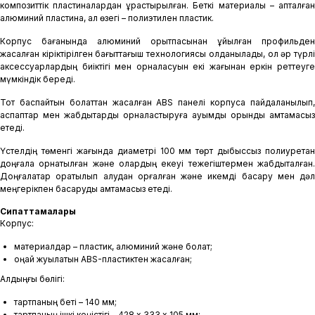
композиттік пластиналардан құрастырылған. Беткі материалы – қапталған
алюминий пластина, ал өзегі – полиэтилен пластик.
Корпус бағанында алюминий қорытпасынан құйылған профильден
жасалған кіріктірілген бағыттағыш технологиясы қолданылады, ол әр түрлі
аксессуарлардың биіктігі мен орналасуын екі жағынан еркін реттеуге
мүмкіндік береді.
Тот баспайтын болаттан жасалған ABS панелі корпусқа пайдаланылып,
аспаптар мен жабдықтарды орналастыруға ауқымды орынды қамтамасыз
етеді.
Үстелдің төменгі жағында диаметрі 100 мм төрт дыбыссыз полиуретан
доңғалақ орнатылған және олардың екеуі тежегіштермен жабдықталған.
Доңғалақтар оратылып қалудан қорғалған және икемді басқару мен дәл
меңгерікпен басқаруды қамтамасыз етеді.
Сипаттамалары
Корпус:
материалдар – пластик, алюминий және болат;
оңай жуылатын ABS-пластиктен жасалған;
Алдыңғы бөлігі:
тартпаның беті – 140 мм;
тартпаның ішкі кеңістігі – 428 х 333 х 105 мм;