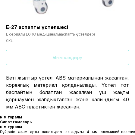
Е-27 аспаптық үстелшесі
Е сериялы EGRO медициналық аспаптық үстелдері
SKU:
Өтінім қалдыру
Беті жылтыр үстел, ABS материалынан жасалған,
кореялық материал қолданылады. Үстел тот
баспайтын болаттан жасалған үш жақты
қоршаумен жабдықталған және қалыңдығы 40
мм АБС-пластиктен жасалған.
Өнім туралы
Сипаттамалары
Өнім туралы
Бүйірлік және артқы панельдер қалыңдығы 4 мм алюминий-пластик