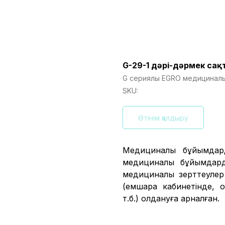
G-29-1 дәрі-дәрмек са
G сериялы EGRO медициналы
SKU:
Өтінім қалдыру
Медициналық бұйымдар
медициналық бұйымдар
медициналық зерттеулер
(емшара кабинетінде, 
т.б.) қолдануға арналған.