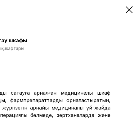
қтау шкафы
қ шкафтары
ды сақтауға арналған медициналық шкаф
ды, фармпрепараттарды орналастыратын,
 жүргізетін арнайы медициналық үй-жайда
операциялық бөлмеде, зертханаларда және