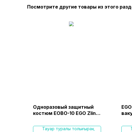
Посмотрите другие товары из этого разд
Одноразовый защитный
EGO 
ской
костюм EOBO-10 EGO Zlín
вак
spol.s.r.o. (Чехия)
ақ
Тауар туралы толығырақ