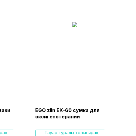
заки
EGO zlin ЕК-60 сумка для
Вак
оксигенотерапии
EM-
рақ
Тауар туралы толығырақ