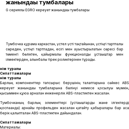
жанындағы тумбалары
G сериялы EGRO кереует жанындағы тумбалары
Өтінім қалдыру
Тумбочка құрама каркастан, үстел үсті тақтайынан, үстіңгі тартпалы
сөреден, үстіңгі тартпадан, есігі мен ауыстырылатын сөресі бар
төменгі бөліктен, қайырмалы функционалды ұстағыштар мен
ілмектерден, алынбалы тірек роликтерінен тұрады.
Өнім туралы
Сипаттамалары
Өнім туралы
Барлық компоненттер тапсырыс берушінің талаптарына сәйкес ABS
кереует жанындағы тумбаларына бөлінуі немесе қосылуы мүмкін,
қысыммен құюға арналған инженерлік ABS-пластиктен жасалған.
Тумбочканың барлық элементтері (ұстағыштарды және ілгектерді
қоспағанда) арнайы профильден жасалған қатайту қабырғалары бар аса
берік қалыпталған ABS-пластиктен дайындалған.
Сипаттамалары
Материалы: