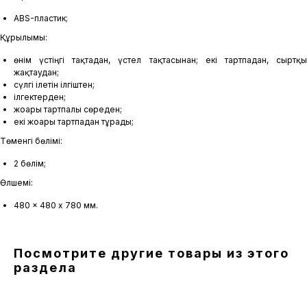
ABS-пластик;
Құрылымы:
өнім үстіңгі тақтадан, үстел тақтасынан; екі тартпадан, сыртқы
жақтаудан;
сүлгі ілетін ілгіштен;
ілгектерден;
жоғарғы тартпалы сөреден;
екі жоғарғы тартпадан тұрады;
Төменгі бөлімі:
2 бөлім;
Өлшемі:
480 x 480 х 780 мм.
Посмотрите другие товары из этого
раздела