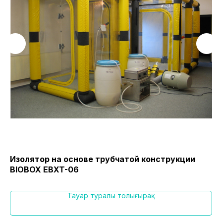
Изолятор на основе трубчатой конструкции
За
BIOBOX EBXT-06
ко
Тауар туралы толығырақ