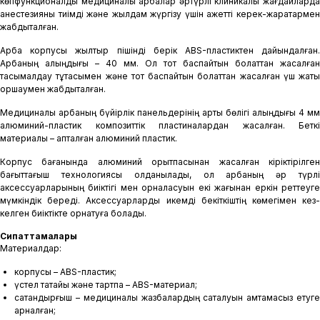
көпфункционалды медициналық арбалар әртүрлі клиникалық жағдайларда
анестезияны тиімді және жылдам жүргізу үшін қажетті керек-жарақтармен
жабдықталған.
Арба корпусы жылтыр пішінді берік ABS-пластиктен дайындалған.
Арбаның қалыңдығы – 40 мм. Ол тот баспайтын болаттан жасалған
тасымалдау тұтқасымен және тот баспайтын болаттан жасалған үш жақты
қоршаумен жабдықталған.
Медициналық арбаның бүйірлік панельдерінің артқы бөлігі қалыңдығы 4 мм
алюминий-пластик композиттік пластиналардан жасалған. Беткі
материалы – қапталған алюминий пластик.
Корпус бағанында алюминий қорытпасынан жасалған кіріктірілген
бағыттағыш технологиясы қолданылады, ол арбаның әр түрлі
аксессуарларының биіктігі мен орналасуын екі жағынан еркін реттеуге
мүмкіндік береді. Аксессуарларды икемді бекіткіштің көмегімен кез-
келген биіктікте орнатуға болады.
Сипаттамалары
Материалдар:
корпусы – ABS-пластик;
үстел тақтайы және тартпа – ABS-материал;
сақтандырғыш – медициналық жазбалардың сақталуын қамтамасыз етуге
арналған;