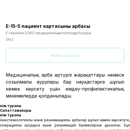
E-15-5 пациент картасының арбасы
Е сериялы EGRO медициналық аспаптық арбалары
SKU:
Өтінім қалдыру
Медициналық арба әртүрлі жарақаттары немесе
созылмалы аурулары бар науқастарға шұғыл
көмек көрсету үшін емдеу-профилактикалық
мекемелерде қолданылады.
Өнім туралы
Сипаттамалары
Өнім туралы
Анестезиологиялық және реанимациялық арбалар шұғыл көмек көрсетуге,
операциялық залдарға және реанимация бөлмелеріне арналған. Бұл