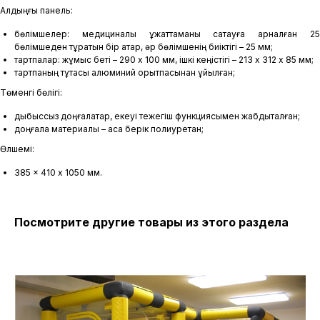
Алдыңғы панель:
бөлімшелер: медициналық құжаттаманы сақтауға арналған 25
бөлімшеден тұратын бір қатар, әр бөлімшенің биіктігі – 25 мм;
тартпалар: жұмыс беті – 290 х 100 мм, ішкі кеңістігі – 213 х 312 х 85 мм;
тартпаның тұтқасы алюминий қорытпасынан құйылған;
Төменгі бөлігі:
дыбыссыз доңғалақтар, екеуі тежегіш функциясымен жабдықталған;
доңғалақ материалы – аса берік полиуретан;
Өлшемі:
385 x 410 х 1050 мм.
Посмотрите другие товары из этого раздела