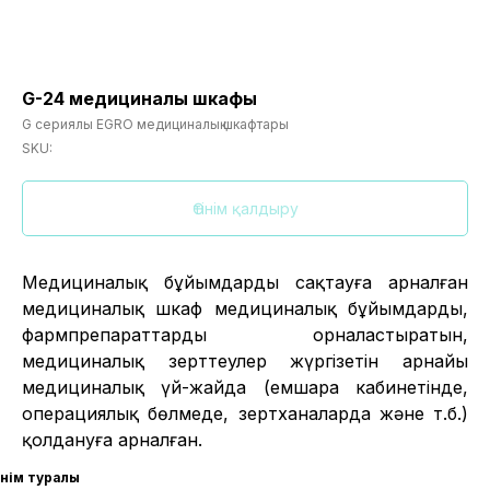
G-24 медициналық шкафы
G сериялы EGRO медициналық шкафтары
SKU:
Өтінім қалдыру
Медициналық бұйымдарды сақтауға арналған
медициналық шкаф медициналық бұйымдарды,
фармпрепараттарды орналастыратын,
медициналық зерттеулер жүргізетін арнайы
медициналық үй-жайда (емшара кабинетінде,
операциялық бөлмеде, зертханаларда және т.б.)
қолдануға арналған.
Өнім туралы