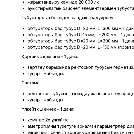
жарықтандыру кемінде 20 000 лк;
ауыстырылатын байонет элементтерімен тубустар
Тубустардың бетіндегі сандық градуирлеу:
обтураторы бар тубус D=20 мм, L=300 мм – 2 дан
обтураторы бар тубус D=15 мм, L=200 мм – 1 дана
обтураторы бар тубус D=20 мм, L=200 мм – 1 дана
обтураторы бар тубус D=20 мм, L=150 мм (проктос
Қорғаныс қақпағы – 1 дана:
зерттеу барысында ректоскоп тубусын герметиз
күңгірт жабынды.
Саптама:
ректоскоп тубусын тығыздау және зерттеу процес
күңгірт жабынды.
Үлкейткіш әйнек – 1 дана:
кемінде 2х ұлғайту;
аметропияны түзетуге арналған параметрлер диа
ұлғайтқыш әйнекті қорғаныс қақпағына бекіту түрі