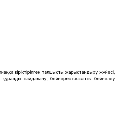
наққа кіріктірілген талшықты жарықтандыру жүйесі,
қ құралды пайдалану, бейнеректоскопты бейнелеу