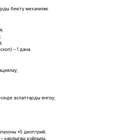
ды бекіту механизмі.
а;
;
;
коп) – 1 дана.
ациялау;
інде аспаптарды енгізу;
пазоны ±5 диоптрий;
 – қарлығаш құйрығы.