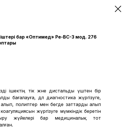
іштері бар «Оптимед» Ре-ВС-3 мод. 276
оптары
ізді ішектің тік және дистальды үштен бір
уалды бағалауға, дәл диагностика жүргізуге,
 алып, полиптер мен бөгде заттарды алып
 коагуляциясын жүргізуге мүмкіндік беретін
ыру жүйелері бар медициналық тот
алған.