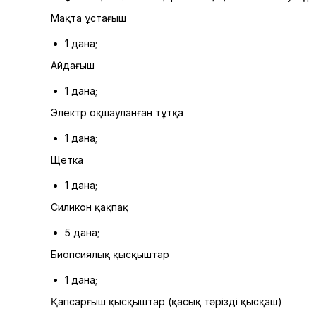
Мақта ұстағыш
1 дана;
Айдағыш
1 дана;
Электр оқшауланған тұтқа
1 дана;
Щетка
1 дана;
Силикон қақпақ
5 дана;
Биопсиялық қысқыштар
1 дана;
Қапсарғыш қысқыштар (қасық тәрізді қысқаш)