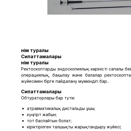
Өнім туралы
Сипаттамалары
Өнім туралы
Ректоскоптарды эндоскопиялық көріністі сапалы бе
операциялық, бақылау және балалар ректоскопта
жүйесімен бірге пайдалану мүмкіндігі бар..
Сипаттамалары
Обтураторлары бар түтік:
атравматикалық дистальды ұшы;
күңгірт жабын;
тот баспайтын болат;
кіріктірілген талшықты жарықтандыру жүйесі;