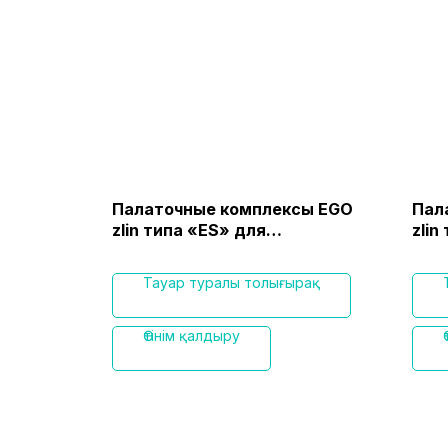
Палаточные комплексы EGO
Пал
ской
zlin типа «ЕS» для
zlin
длительного использования
исп
чре
рақ
Тауар туралы толығырақ
Өтінім қалдыру