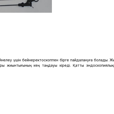
йнелеу үшін бейнеректоскоппен бірге пайдалануға болады. Жи
ры жиынтығының кең таңдауы кіреді. Қатты эндоскопиялы