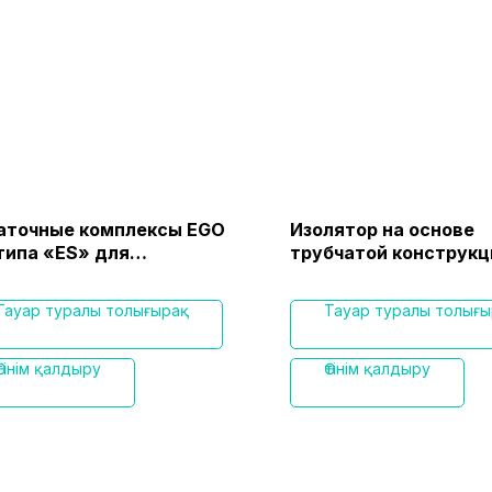
аточные комплексы EGO
Изолятор на основе
 типа «ЕS» для
трубчатой конструкц
ользования в
BIOBOX EBXT-06
звычайных ситуациях
Тауар туралы толығырақ
Тауар туралы толығы
Өтінім қалдыру
Өтінім қалдыру