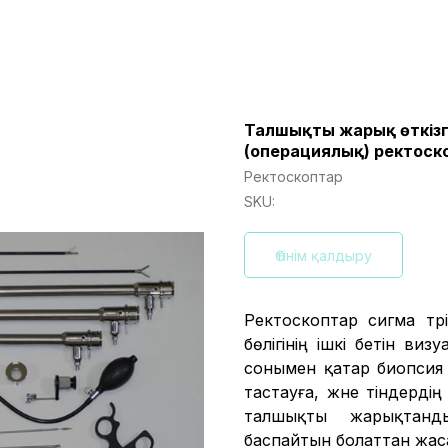
Талшықты жарық өткізг
(операциялық) ректоск
Ректоскоптар
SKU:
Өтінім қалдыру
Ректоскоптар сигма тәр
бөлігінің ішкі бетін виз
сонымен қатар биопсия
тастауға, және тіндердің
талшықты жарықтанд
баспайтын болаттан жас