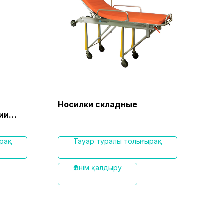
Носилки складные
EGO
ии
мат
осн
рақ
Тауар туралы толығырақ
Өтінім қалдыру