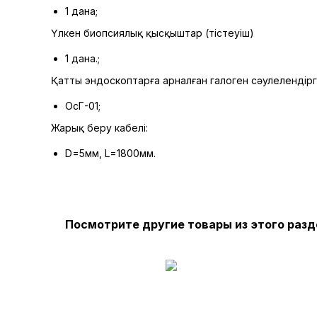
1 дана;
Үлкен биопсиялық қысқыштар (тістеуіш)
1 дана.;
Қатты эндоскоптарға арналған галоген сәулелендірг
ОсГ-01;
Жарық беру кабелі:
D=5мм, L=1800мм.
Посмотрите другие товары из этого разд