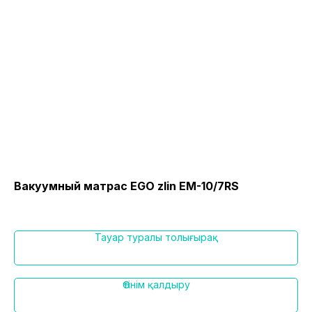
Вакуумный матрас EGO zlin EM-10/7RS
Па
дл
Тауар туралы толығырақ
Өтінім қалдыру