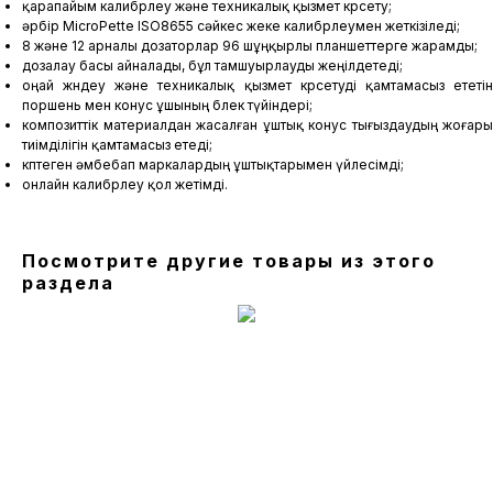
қарапайым калибрлеу және техникалық қызмет көрсету;
әрбір MicroPette ISO8655 сәйкес жеке калибрлеумен жеткізіледі;
8 және 12 арналы дозаторлар 96 шұңқырлы планшеттерге жарамды;
дозалау басы айналады, бұл тамшуырлауды жеңілдетеді;
оңай жөндеу және техникалық қызмет көрсетуді қамтамасыз ететін
поршень мен конус ұшының бөлек түйіндері;
композиттік материалдан жасалған ұштық конус тығыздаудың жоғары
тиімділігін қамтамасыз етеді;
көптеген әмбебап маркалардың ұштықтарымен үйлесімді;
онлайн калибрлеу қол жетімді.
Посмотрите другие товары из этого
раздела