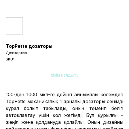
TopPette дозаторы
Дозаторлар
SKU:
Өтінім қалдыру
100-ден 1000 мкл-ге дейінгі айнымалы көлемдегі
TopPette механикалық 1 арналы дозаторы сенімді
құрал болып табылады, оның төменгі бөлігі
автоклавтау үшін қол жетімді. Бұл құрылғы –
жеңіл және қолдануда қолайлы. Оның дизайны