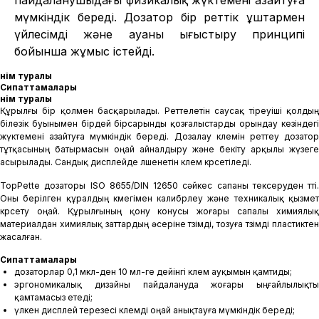
пайдаланушыдағы физикалық жүктемені азайтуға
мүмкіндік береді. Дозатор бір реттік ұштармен
үйлесімді және ауаны ығыстыру принципі
бойынша жұмыс істейді.
Өнім туралы
Сипаттамалары
Өнім туралы
Құрылғы бір қолмен басқарылады. Реттелетін саусақ тіреуіші қолдың
білезік буынымен бірдей бірсарынды қозғалыстарды орындау кезіндегі
жүктемені азайтуға мүмкіндік береді. Дозалау көлемін реттеу дозатор
тұтқасының батырмасын оңай айналдыру және бекіту арқылы жүзеге
асырылады. Сандық дисплейде өлшенетін көлем көрсетіледі.
TopPette дозаторы ISO 8655/DIN 12650 сәйкес сапаны тексеруден өтті.
Оны берілген құралдың көмегімен калибрлеу және техникалық қызмет
көрсету оңай. Құрылғының қону конусы жоғары сапалы химиялық
материалдан химиялық заттардың әсеріне төзімді, тозуға төзімді пластиктен
жасалған.
Сипаттамалары
дозаторлар 0,1 мкл-ден 10 мл-ге дейінгі көлем ауқымын қамтиды;
эргономикалық дизайны пайдалануда жоғары ыңғайлылықты
қамтамасыз етеді;
үлкен дисплей терезесі көлемді оңай анықтауға мүмкіндік береді;