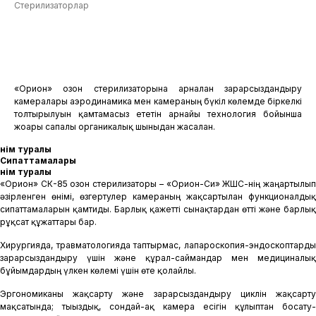
Стерилизаторлар
Өтінім қалдыру
«Орион» озон стерилизаторына арналған зарарсыздандыру
камералары аэродинамика мен камераның бүкіл көлемде біркелкі
толтырылуын қамтамасыз ететін арнайы технология бойынша
жоғары сапалы органикалық шыныдан жасалған.
Өнім туралы
Сипаттамалары
Өнім туралы
«Орион» СК-85 озон стерилизаторы – «Орион-Си» ЖШС-нің жаңартылып
әзірленген өнімі, өзгертулер камераның жақсартылған функционалдық
сипаттамаларын қамтиды. Барлық қажетті сынақтардан өтті және барлық
рұқсат құжаттары бар.
Хирургияда, травматологияда таптырмас, лапароскопия-эндоскоптарды
зарарсыздандыру үшін және құрал-саймандар мен медициналық
бұйымдардың үлкен көлемі үшін өте қолайлы.
Эргономиканы жақсарту және зарарсыздандыру циклін жақсарту
мақсатында; тығыздық, сондай-ақ камера есігін құлыптан босату-