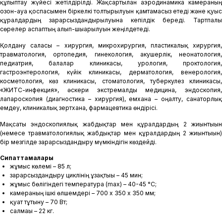
құлыптау жүйесі жетілдірілді. Жақсартылған аэродинамика камераның
озон-ауа қоспасымен біркелкі толтырылуын қамтамасыз етеді және қуыс
құралдардың зарарсыздандырылуына кепілдік береді. Тартпалы
сөрелер аспаптың алып-шығарылуын жеңілдетеді.
Қолдану саласы – хирургия, микрохирургия, пластикалық хирургия,
травматология, ортопедия, гинекология, акушерлік, неонатология,
педиатрия, балалар клиникасы, урология, проктология,
гастроэнтерология, күйік клиникасы, дерматология, венерология,
косметология, көз клиникасы, стоматология, туберкулез клиникасы,
«ЖИТС-инфекция», әскери экстремалды медицина, эндоскопия,
лапароскопия (диагностика – хирургия), емхана – оңалту, санаторлық
емдеу, клиникалық зертхана, фармацевтика өндірісі.
Мақсаты эндоскопиялық жабдықтар мен құралдардың 2 жиынтығын
(немесе травматологиялық жабдықтар мен құралдардың 2 жиынтығын)
бір мезгілде зарарсыздандыру мүмкіндігін көздейді.
Сипаттамалары
жұмыс көлемі – 85 л;
зарарсыздандыру циклінің ұзақтығы – 45 мин;
жұмыс бөлігіндегі температура (max) – 40-45 °C;
камераның ішкі өлшемдері – 700 x 350 х 350 мм;
қуат тұтыну – 70 Вт;
салмағы – 22 кг.