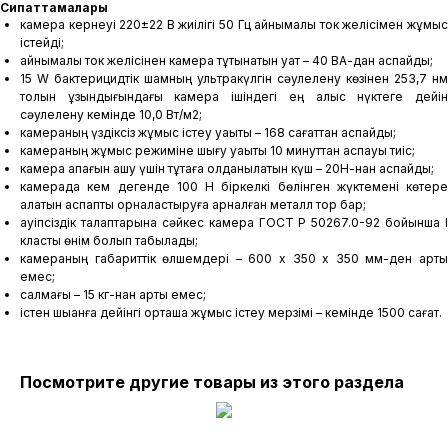
Сипаттамалары
камера кернеуі 220±22 В жиілігі 50 Гц айнымалы ток желісімен жұмыс
істейді;
айнымалы ток желісінен камера тұтынатын қуат – 40 ВА-дан аспайды;
15 W бактерицидтік шамның ультракүлгін сәулелену көзінен 253,7 нм
толқын ұзындығындағы камера ішіндегі ең алыс нүктеге дейін
сәулелену кемінде 10,0 Вт/м2;
камераның үздіксіз жұмыс істеу уақыты – 168 сағаттан аспайды;
камераның жұмыс режиміне шығу уақыты 10 минуттан аспауы тиіс;
камера қақпағын ашу үшін тұтқаға қолданылатын күш – 20Н-нан аспайды;
камерада кем дегенде 100 Н біркелкі бөлінген жүктемені көтере
алатын аспапты орналастыруға арналған металл тор бар;
қауіпсіздік талаптарына сәйкес камера ГОСТ Р 50267.0-92 бойынша I
класты өнім болып табылады;
камераның габариттік өлшемдері – 600 х 350 х 350 мм-ден артық
емес;
салмағы – 15 кг-нан артық емес;
істен шыққанға дейінгі орташа жұмыс істеу мерзімі – кемінде 1500 сағат.
Посмотрите другие товары из этого раздела