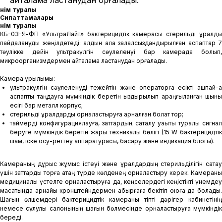
қайталама ластанудан қорғалады.
Өнім туралы
Сипаттамалары
Өнім туралы
КБ-03-Я-ФП «УльтраЛайт» бактерицидтік камерасы стерильді құралды
пайдалануды жеңілдетеді: алдын ала залалсыздандырылған аспаптар 7
тәулікке дейін ультракүлгін сәулеленуі бар камерада болып,
микроорганизмдермен қайталама ластанудан қорғалады.
Камера құрылымы:
ультракүлгін сәулеленуді тежейтін және операторға есікті ашпай-ақ
аспапты таңдауға мүмкіндік беретін қыздырылып қараңғыланған шыны
есігі бар металл корпус;
стерильді құралдарды орналастыруға арналған болат тор;
таймерді конфигурациялауға, заттардың сақталу уақыты туралы сигнал
беруге мүмкіндік беретін жарық техникалық бөлігі (15 W бактерицидтік
шам, іске қосу-реттеу аппаратурасы, басқару және индикация блогы).
Камераның дұрыс жұмыс істеуі және құралдардың стерильділігін сақтау
үшін заттарды торға қатаң түрде көлденең орналастыру керек. Камераны
медициналық үстелге орналастыруға да, кеңселердегі кеңістікті үнемдеу
мақсатында арнайы кронштейндермен қабырғаға бекітіп қоюға да болады.
Шағын өлшемдері бактерицидтік камераны тіпті дәрігер кабинетінің
немесе сұлулық салонының шағын бөлмесінде орналастыруға мүмкіндік
береді.