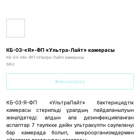
КБ-03-«Я»-ФП «Ультра-Лайт» камерасы
КБ-03-«Я»-ФП «Ультра-Лайт» камерасы
SKU:
Өтінім қалдыру
КБ-03-Я-ФП «УльтраЛайт» бактерицидтік
камерасы стерильді құралдың пайдаланылуын
жеңілдетеді: алдын ала дезинфекцияланған
аспаптар 7 тәулікке дейін ультракүлгін сәулеленуі
бар камерада болып, микроорганизмдермен