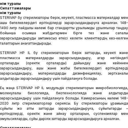
Өнім туралы
Сипаттамалары
Өнім туралы
STERIVAP бу стерилизаторы берік, кеуекті, пластмасса материалдар мен
ашық бөтелкелердегі ерітінділерді зарарсыздандыруға арналған. 148-
1490 литр пайдалы көлемі бар стандартты құрылымды құрылғылар таңдау
бойынша қосымша жабдықтармен бірге тез және сапалы
зарарсыздандыруды қамтамасыз еткісі келетін клиенттердің кез-келген
талаптарын қанағаттандырады.
STERIVAP HP IL бу стерилизаторын берік заттарды, кеуекті және
пластмасса материалдарды зарарсыздандыру, агар негізіндегі
орталарды (қоректік орталарды) дайындау және кейіннен
зарарсыздандыру, ашық және жабық бөтелкелердегі ерітінділерді
зарарсыздандыру, материалдарды дезинфекциялау, зертханалық
қалдықтарды зарарсыздандыру үшін пайдалануға болады.
Ең жаңа STERIVAP HP IL модульдік стерилизаторын микробиологияда,
молекулалық биологияда, биотехнологияда және қалдықтарды
зарарсыздандыру үшін пайдалануға болады. Камерасының көлемі 148-
2020 литр стерилизаторлар сериясы. Бу стерилизаторы құрамында
сұйықтық жоқ қатты заттарды зарарсыздандыруға, сұйықтықтарды –
ерітінділерді, қоректік және қайнау орталарын, суспензиялар мен
эмульсияларды, сұйық дәрілік заттарды зарарсыздандыруға арналған.
Сипаттамалары