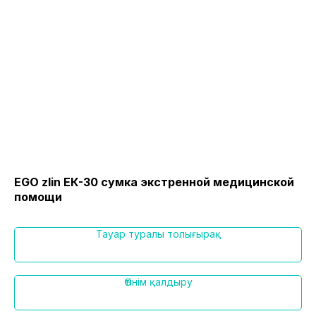
EGO zlin ЕК-30 сумка экстренной медицинской
EG
помощи
по
Тауар туралы толығырақ
Өтінім қалдыру