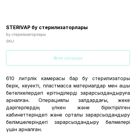
STERIVAP бу стерилизаторлары
Бу стерилизаторлары
SKU:
Өтінім қалдыру
610 литрлік камерасы бар бу стерилизаторы
берік, кеуекті, пластмасса материалдар мен ашық
бөтелкелердегі ерітінділерді зарарсыздандыруға
арналған. Операциялық залдардағы, жеке
дәрігерлердің үлкен және біріктірілген
кабинеттеріндегі және орталық зарарсыздандыру
бөлімшелеріндегі зарарсыздандыру бөлмелері
үшін арналған.