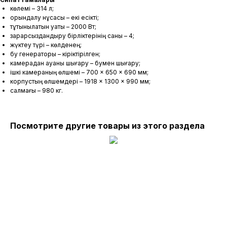
көлемі – 314 л;
орындалу нұсқасы – екі есікті;
тұтынылатын қуаты – 2000 Вт;
зарарсыздандыру бірліктерінің саны – 4;
жүктеу түрі – көлденең;
бу генераторы – кіріктірілген;
камерадан ауаны шығару – бумен шығару;
ішкі камераның өлшемі – 700 × 650 × 690 мм;
корпустың өлшемдері – 1918 × 1300 × 990 мм;
салмағы – 980 кг.
Посмотрите другие товары из этого раздела