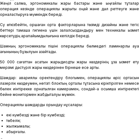
Жеңіл салмақ, эргономикалық жарық бастары және ыңғайлы тұтқалар
операция кезінде операциялық жарықты оңай және дәл реттеуге және
орналастыруға мүмкіндік береді.
Су өткізбейтін, қоршаған орта факторларына төзімді дизайны және тегіс
беттері тамаша гигиена үшін залалсыздандыру мен техникалық қызмет
көрсетудің қарапайымдылығына кепілдік береді.
Шамның эргономикалық пішіні операциялық бөлмедегі ламинарлы ауа
ағынының бұзылуын азайтады.
50 000 сағаттан асатын жарықдиодты жарық көздерінің ұзақ қызмет ету
мерзімі дәстүрлі жарық көздерінен бірнеше есе артық.
Шамдар: авариялық қоректендіру блогымен, операциялық өріс ортасын
лазерлік көздеумен, негізгі блоктың орталық тұтқасына кіріктірілген немесе
бөлек иінтірекке орнатылған камерамен, сондай-ақ қосымша иінтіректегі
бейне монитормен жабдықталуы мүмкін.
Операциялық шамдарды орындау нұсқалары:
екі күмбезді және бір күмбезді;
төбелік;
жылжымалы;
қабырғалық.