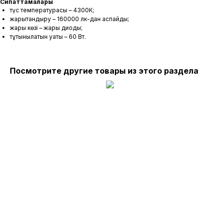
Сипаттамалары
түс температурасы – 4300К;
жарықтандыру – 160000 лк-дан аспайды;
жарық көзі – жарық диоды;
тұтынылатын қуаты – 60 Вт.
Посмотрите другие товары из этого раздела