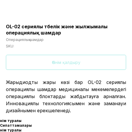
OL-02 сериялы төбелік және жылжымалы
операциялық шамдар
Операциялық шамдар
SKU:
Өтінім қалдыру
Жарықдиодты жарық көзі бар OL-02 сериялы
операциялық шамдар медициналық мекемелердегі
операциялық блоктарды жабдықтауға арналған.
Инновациялық технологиясымен және заманауи
дизайнымен ерекшеленеді.
Өнім туралы
Сипаттамалары
Өнім туралы