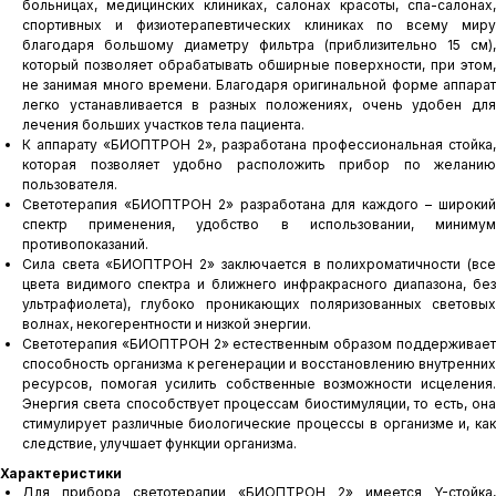
больницах, медицинских клиниках, салонах красоты, спа-салонах,
спортивных и физиотерапевтических клиниках по всему миру
благодаря большому диаметру фильтра (приблизительно 15 см),
который позволяет обрабатывать обширные поверхности, при этом,
не занимая много времени. Благодаря оригинальной форме аппарат
легко устанавливается в разных положениях, очень удобен для
лечения больших участков тела пациента.
К аппарату «БИОПТРОН 2», разработана профессиональная стойка,
которая позволяет удобно расположить прибор по желанию
пользователя.
Светотерапия «БИОПТРОН 2» разработана для каждого – широкий
спектр применения, удобство в использовании, минимум
противопоказаний.
Сила света «БИОПТРОН 2» заключается в полихроматичности (все
цвета видимого спектра и ближнего инфракрасного диапазона, без
ультрафиолета), глубоко проникающих поляризованных световых
волнах, некогерентности и низкой энергии.
Светотерапия «БИОПТРОН 2» естественным образом поддерживает
способность организма к регенерации и восстановлению внутренних
ресурсов, помогая усилить собственные возможности исцеления.
Энергия света способствует процессам биостимуляции, то есть, она
стимулирует различные биологические процессы в организме и, как
следствие, улучшает функции организма.
Характеристики
Для прибора светотерапии «БИОПТРОН 2» имеется Y-стойка,