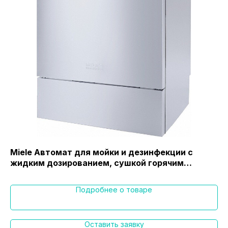
Miele Автомат для мойки и дезинфекции с
Па
жидким дозированием, сушкой горячим
воздухом DryPlus и измерителем
проводимости. PG 8582 CD (WW AD CM)
Подробнее о товаре
Оставить заявку