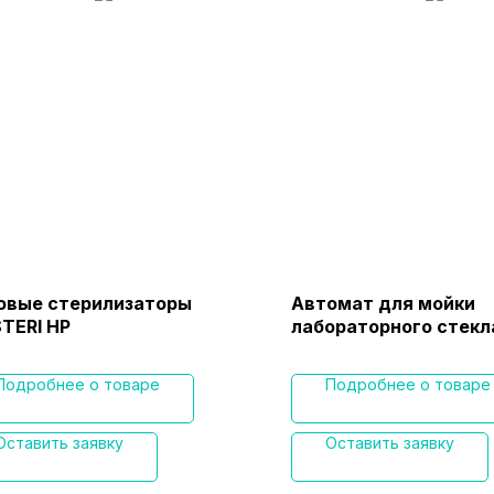
овые стерилизаторы
Автомат для мойки
STERI HP
лабораторного стекл
подключением
дистиллированной в
Подробнее о товаре
Подробнее о товаре
жидким дозирование
функцией EcoDry. PG
(WW AD LD)
Оставить заявку
Оставить заявку