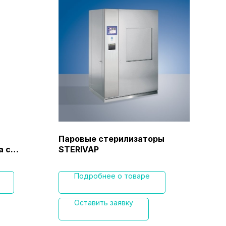
Паровые стерилизаторы
Тер
а с
STERIVAP
Eas
оды,
Подробнее о товаре
м и
 8583
Оставить заявку